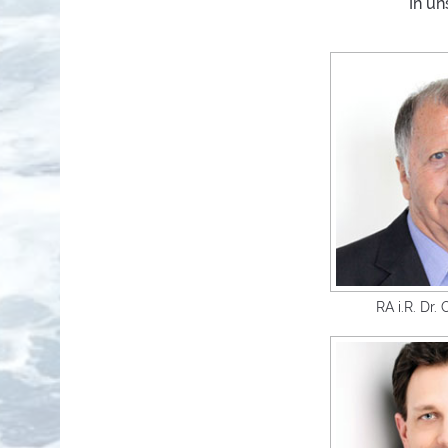
In un
RA i.R. Dr.