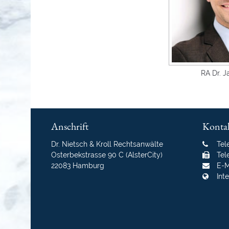
RA Dr. 
Anschrift
Konta
Dr. Nietsch & Kroll Rechtsanwälte
Tel
Osterbekstrasse 90 C (AlsterCity)
Tel
22083 Hamburg
E-M
Int