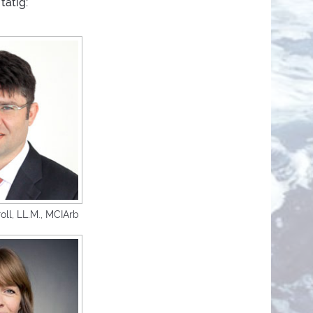
tätig:
oll, LL.M., MCIArb