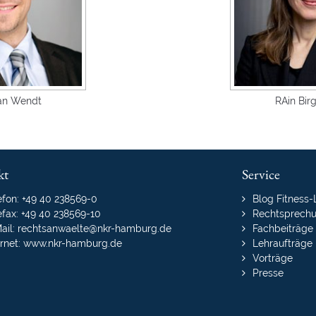
Jan Wendt
RAin Bir
kt
Service
Navigation
efon: +49 40 238569-0
Blog Fitness
überspringen
efax: +49 40 238569-10
Rechtsprech
ail:
rechtsanwaelte@nkr-hamburg.de
Fachbeiträge
ernet:
www.nkr-hamburg.de
Lehraufträge
Vorträge
Presse