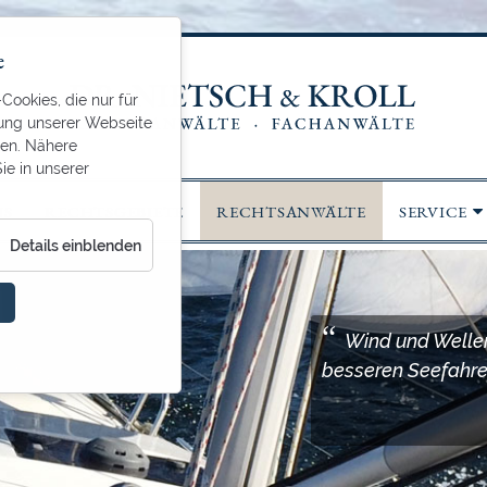
e
ookies, die nur für
zung unserer Webseite
den. Nähere
ie in unserer
NS
RECHTSGEBIETE
RECHTSANWÄLTE
SERVICE
für
Details einblenden
Essenziell
Wind und Wellen
besseren Seefahre