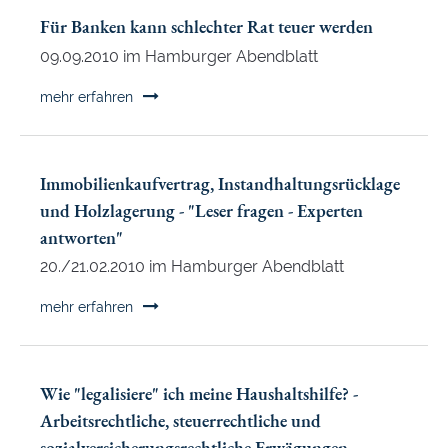
Axel-
Für Banken kann schlechter Rat teuer werden
Springer-
09.09.2010 im Hamburger Abendblatt
Passage
Verluste
Für
mehr erfahren
bei
Banken
der
kann
Geldanlage?
schlechter
Anwälte
Immobilienkaufvertrag, Instandhaltungsrücklage
Rat
geben
und Holzlagerung - "Leser fragen - Experten
teuer
Auskunft
antworten"
werden
20./21.02.2010 im Hamburger Abendblatt
Immobilienkaufvertrag,
mehr erfahren
Instandhaltungsrücklage
und
Holzlagerung
Wie "legalisiere" ich meine Haushaltshilfe? -
-
Arbeitsrechtliche, steuerrechtliche und
"Leser
sozialversicherungsrechtliche Erwägungen