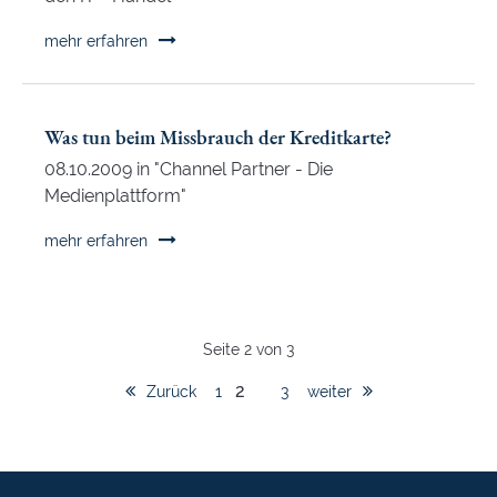
Betrieben
Streit
mehr erfahren
um
die
Höhe
Was tun beim Missbrauch der Kreditkarte?
-
08.10.2009 in "Channel Partner - Die
Abschlussgebühren
Medienplattform"
bei
Bausparverträgen
Was
mehr erfahren
tun
beim
Missbrauch
der
Seite 2 von 3
Kreditkarte?
2
Zurück
1
3
weiter