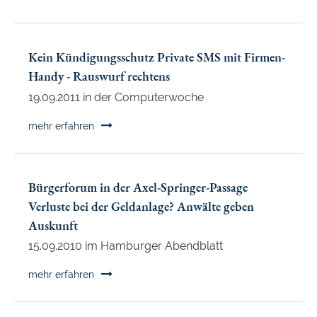
bezahlen
siegen
vor
Gericht:
Kein Kündigungsschutz Private SMS mit Firmen-
Keine
Handy - Rauswurf rechtens
Extragebühren
19.09.2011 in der Computerwoche
für
Kontoführung
Kein
mehr erfahren
Kündigungsschutz
Private
SMS
Bürgerforum in der Axel-Springer-Passage
mit
Verluste bei der Geldanlage? Anwälte geben
Firmen-
Auskunft
Handy
-
15.09.2010 im Hamburger Abendblatt
Rauswurf
Bürgerforum
mehr erfahren
rechtens
in
der