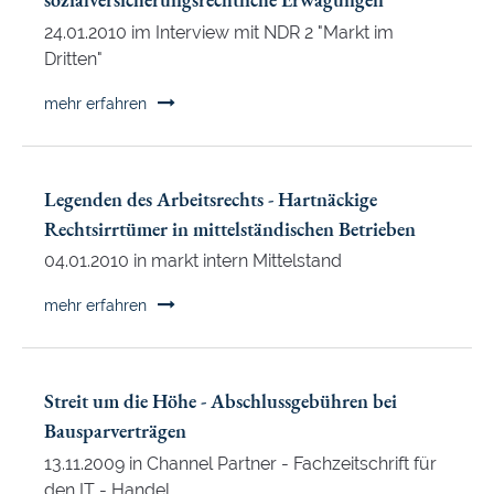
fragen
-
24.01.2010 im Interview mit NDR 2 "Markt im
Experten
Dritten"
antworten"
Wie
mehr erfahren
"legalisiere"
ich
meine
Legenden des Arbeitsrechts - Hartnäckige
Haushaltshilfe?
Rechtsirrtümer in mittelständischen Betrieben
-
04.01.2010 in markt intern Mittelstand
Arbeitsrechtliche,
steuerrechtliche
Legenden
mehr erfahren
und
des
sozialversicherungsrechtliche
Arbeitsrechts
Erwägungen
-
Streit um die Höhe - Abschlussgebühren bei
Hartnäckige
Bausparverträgen
Rechtsirrtümer
13.11.2009 in Channel Partner - Fachzeitschrift für
in
den IT - Handel
mittelständischen