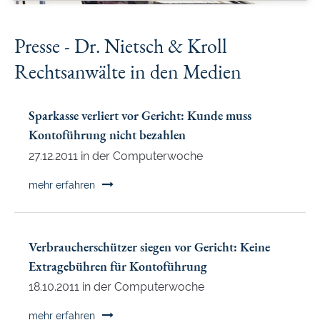
Presse - Dr. Nietsch & Kroll
Rechtsanwälte in den Medien
Sparkasse verliert vor Gericht: Kunde muss
Kontoführung nicht bezahlen
27.12.2011 in der Computerwoche
Sparkasse
mehr erfahren
verliert
vor
Gericht:
Verbraucherschützer siegen vor Gericht: Keine
Kunde
Extragebühren für Kontoführung
muss
18.10.2011 in der Computerwoche
Kontoführung
nicht
Verbraucherschützer
mehr erfahren